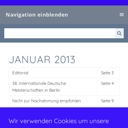
Navigation einblenden
JANUAR 2013
Editorial
Seite 3
38. Internationale Deutsche
Seite 4
Meisterschaften in Berlin
Nicht zur Nachahmung empfohlen
Seite 9
Verein zur Förderung und Erhaltung
Seite 10
öffentl. Bäder e.V
Wir verwenden Cookies um unsere