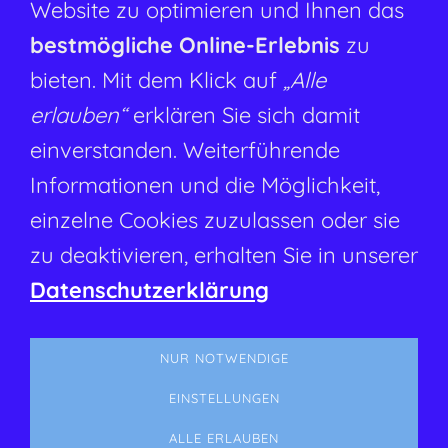
Die angehenden MEISTER FÜR
Seite 11
Website zu optimieren und Ihnen das
BÄDERBETRIEBE !
bestmögliche Online-Erlebnis
zu
Zukunftsorientiertes Bäderwesen Seite
Seite 11
bieten. Mit dem Klick auf
„Alle
Neuer Kooperationspartner des BDS e.V.
Seite 13
erlauben“
erklären Sie sich damit
Wasserrutschenspaß mit juristischen
Seite 14
einverstanden. Weiterführende
Folgen
Informationen und die Möglichkeit,
Recht
Seite 17
einzelne Cookies zuzulassen oder sie
Vorankündigung
Seite 17
zu deaktivieren, erhalten Sie in unserer
PR-Berichte
Seite 18
Datenschutzerklärung
Nachrichten aus den LV s
Seite
20
NUR NOTWENDIGE
EINSTELLUNGEN
ALLE ERLAUBEN