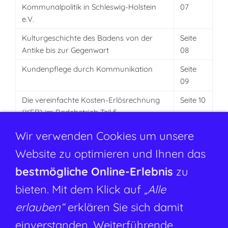
Kommunalpolitik in Schleswig-Holstein
07
e.V.
Kulturgeschichte des Badens von der
Seite
Antike bis zur Gegenwart
08
Kundenpflege durch Kommunikation
Seite
09
Die vereinfachte Kosten-Erlösrechnung
Seite 10
(KER) im Badebetrieb Teil 5
Einstieg zum Aufstieg
Seite 11
Wir verwenden Cookies um unsere
Meisterbriefverleihung der
Website zu optimieren und Ihnen das
Bundesschwimmmeisterschule
bestmögliche Online-Erlebnis
zu
Aquavita Sport- und Freizeitbad Torgau
Seite 12
bieten. Mit dem Klick auf
„Alle
Zur Nachahmung empfohlen: Platsch
Seite 13
erlauben“
erklären Sie sich damit
Erlebnisbad
einverstanden. Weiterführende
Sparte Recht
Seite 13