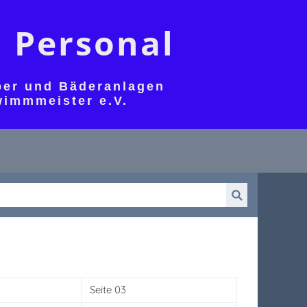
 Personal
iber und Bäderanlagen
wimmmeister e.V.
Seite 03