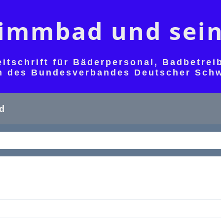
immbad und sein
eitschrift für Bäderpersonal, Badbetre
an des Bundesverbandes Deutscher Sch
d